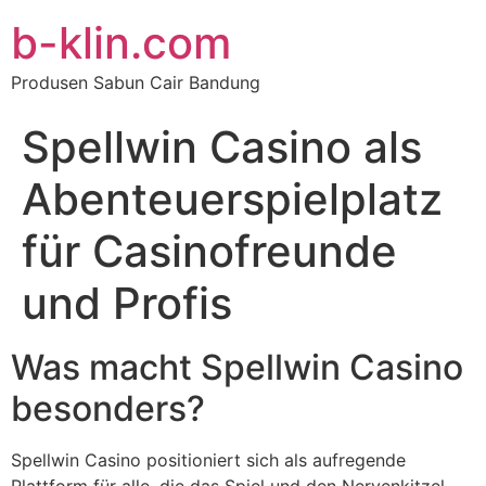
b-klin.com
Produsen Sabun Cair Bandung
Spellwin Casino als
Abenteuerspielplatz
für Casinofreunde
und Profis
Was macht Spellwin Casino
besonders?
Spellwin Casino positioniert sich als aufregende