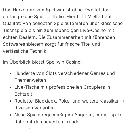
Das Herzstück von Spellwin ist ohne Zweifel das
umfangreiche Spielportfolio. Hier trifft Vielfalt auf
Qualität: Von beliebten Spielautomaten über klassische
Tischspiele bis hin zum lebendigen Live-Casino mit
echten Dealern. Die Zusammenarbeit mit führenden
Softwareanbietern sorgt für frische Titel und
verlässliche Technik.
Im Überblick bietet Spellwin Casino:
Hunderte von Slots verschiedener Genres und
Themenwelten
Live-Tische mit professionellen Croupiers in
Echtzeit
Roulette, Blackjack, Poker und weitere Klassiker in
diversen Varianten
Neue Spiele regelmäßig im Angebot, immer up-to-
date mit den neuesten Trends