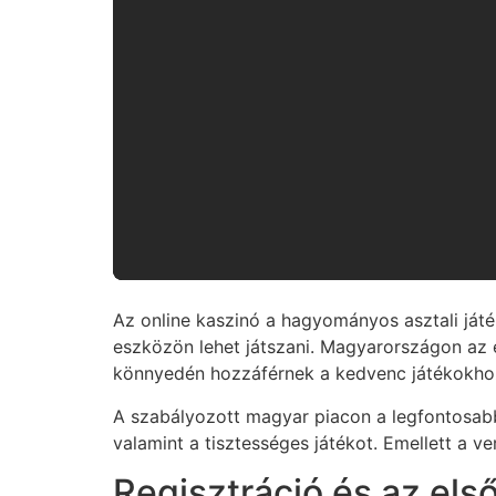
Az online kaszinó a hagyományos asztali játé
eszközön lehet játszani. Magyarországon az 
könnyedén hozzáférnek a kedvenc játékokhoz,
A szabályozott magyar piacon a legfontosab
valamint a tisztességes játékot. Emellett a 
Regisztráció és az els