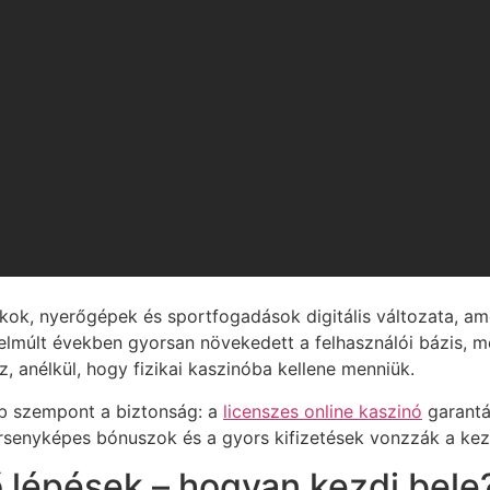
kok, nyerőgépek és sportfogadások digitális változata, am
elmúlt években gyorsan növekedett a felhasználói bázis, m
 anélkül, hogy fizikai kaszinóba kellene menniük.
b szempont a biztonság: a
licenszes online kaszinó
garantá
versenyképes bónuszok és a gyors kifizetések vonzzák a kez
ő lépések – hogyan kezdj bele