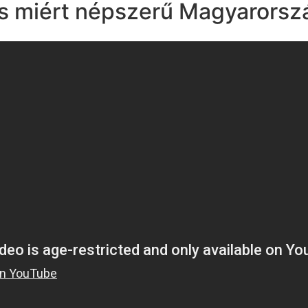
 és miért népszerű Magyarors