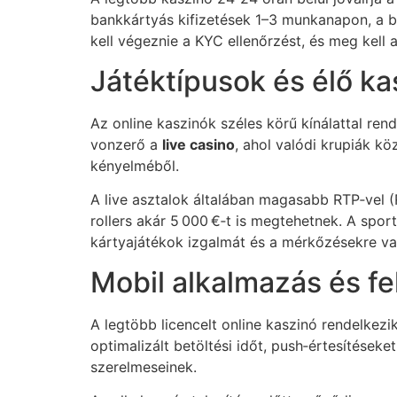
bankkártyás kifizetések 1–3 munkanapon, a ba
kell végeznie a KYC ellenőrzést, és meg kell
Játéktípusok és élő ka
Az online kaszinók széles körű kínálattal re
vonzerő a
live casino
, ahol valódi krupiák kö
kényelméből.
A live asztalok általában magasabb RTP‑vel (Re
rollers akár 5 000 €‑t is megtehetnek. A spor
kártyajátékok izgalmát és a mérkőzésekre val
Mobil alkalmazás és fe
A legtöbb licencelt online kaszinó rendelkezi
optimalizált betöltési időt, push‑értesítéseke
szerelmeseinek.