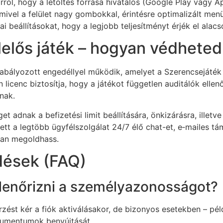
ról, hogy a letöltés forrása hivatalos (Google Play vagy Ap
 mivel a felület nagy gombokkal, érintésre optimalizált me
kai beállításokat, hogy a legjobb teljesítményt érjék el al
elelős játék – hogyan védhet
abályozott engedéllyel működik, amelyet a Szerencsejáték 
n licenc biztosítja, hogy a játékot független auditálók el
nak.
t adnak a befizetési limit beállítására, önkizárásra, illetve
tt a legtöbb ügyfélszolgálat 24/7 élő chat-et, e‑mailes tá
san megoldhass.
dések (FAQ)
ellenőrizni a személyazonosságot?
rzést kér a fiók aktiválásakor, de bizonyos esetekben – pé
okumentumok benyújtását.