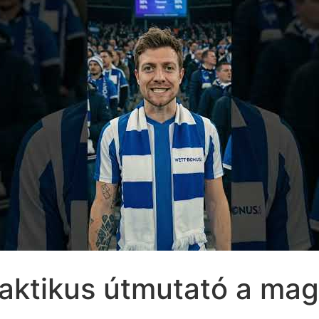
raktikus útmutató a ma