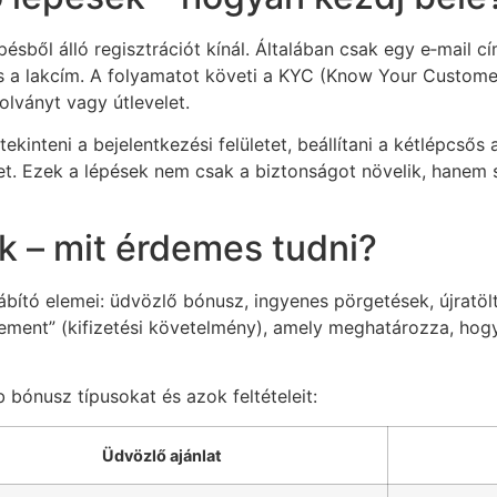
ésből álló regisztrációt kínál. Általában csak egy e‑mail c
és a lakcím. A folyamatot követi a KYC (Know Your Custome
olványt vagy útlevelet.
kinteni a bejelentkezési felületet, beállítani a kétlépcsős 
ket. Ezek a lépések nem csak a biztonságot növelik, hanem 
 – mit érdemes tudni?
bító elemei: üdvözlő bónusz, ingyenes pörgetések, újratöl
ement” (kifizetési követelmény), amely meghatározza, hog
b bónusz típusokat és azok feltételeit:
Üdvözlő ajánlat