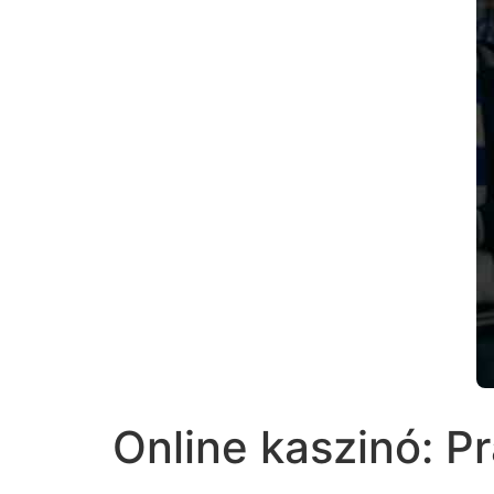
Online kaszinó: P