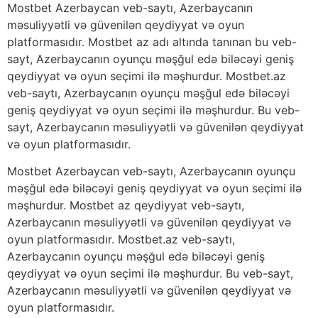
Mostbet Azerbaycan veb-saytı, Azerbaycanın
məsuliyyətli və güvenilən qeydiyyat və oyun
platformasıdır. Mostbet az adı altında tanınan bu veb-
sayt, Azerbaycanın oyunçu məşğul edə biləcəyi geniş
qeydiyyat və oyun seçimi ilə məşhurdur. Mostbet.az
veb-saytı, Azerbaycanın oyunçu məşğul edə biləcəyi
geniş qeydiyyat və oyun seçimi ilə məşhurdur. Bu veb-
sayt, Azerbaycanın məsuliyyətli və güvenilən qeydiyyat
və oyun platformasıdır.
Mostbet Azerbaycan veb-saytı, Azerbaycanın oyunçu
məşğul edə biləcəyi geniş qeydiyyat və oyun seçimi ilə
məşhurdur. Mostbet az qeydiyyat veb-saytı,
Azerbaycanın məsuliyyətli və güvenilən qeydiyyat və
oyun platformasıdır. Mostbet.az veb-saytı,
Azerbaycanın oyunçu məşğul edə biləcəyi geniş
qeydiyyat və oyun seçimi ilə məşhurdur. Bu veb-sayt,
Azerbaycanın məsuliyyətli və güvenilən qeydiyyat və
oyun platformasıdır.