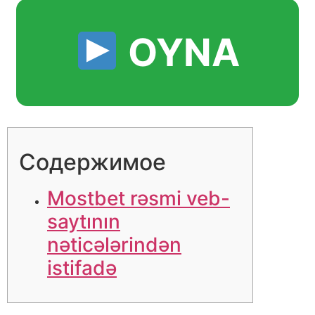
OYNA
Содержимое
Mostbet rəsmi veb-
saytının
nəticələrindən
istifadə