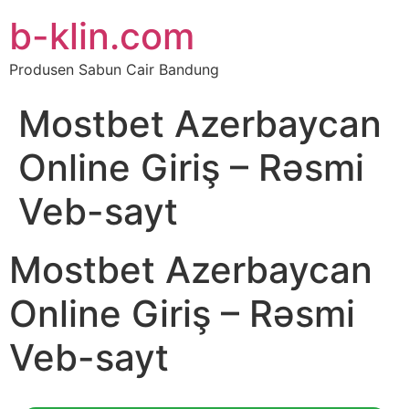
b-klin.com
Produsen Sabun Cair Bandung
Mostbet Azerbaycan
Online Giriş – Rəsmi
Veb-sayt
Mostbet Azerbaycan
Online Giriş – Rəsmi
Veb-sayt