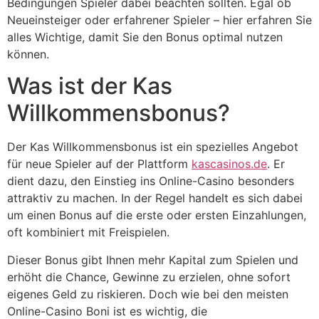
Bedingungen Spieler dabei beachten sollten. Egal ob
Neueinsteiger oder erfahrener Spieler – hier erfahren Sie
alles Wichtige, damit Sie den Bonus optimal nutzen
können.
Was ist der Kas
Willkommensbonus?
Der Kas Willkommensbonus ist ein spezielles Angebot
für neue Spieler auf der Plattform
kascasinos.de
. Er
dient dazu, den Einstieg ins Online-Casino besonders
attraktiv zu machen. In der Regel handelt es sich dabei
um einen Bonus auf die erste oder ersten Einzahlungen,
oft kombiniert mit Freispielen.
Dieser Bonus gibt Ihnen mehr Kapital zum Spielen und
erhöht die Chance, Gewinne zu erzielen, ohne sofort
eigenes Geld zu riskieren. Doch wie bei den meisten
Online-Casino Boni ist es wichtig, die