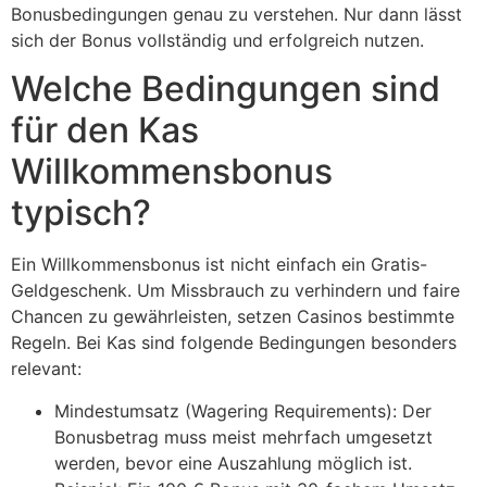
Bonusbedingungen genau zu verstehen. Nur dann lässt
sich der Bonus vollständig und erfolgreich nutzen.
Welche Bedingungen sind
für den Kas
Willkommensbonus
typisch?
Ein Willkommensbonus ist nicht einfach ein Gratis-
Geldgeschenk. Um Missbrauch zu verhindern und faire
Chancen zu gewährleisten, setzen Casinos bestimmte
Regeln. Bei Kas sind folgende Bedingungen besonders
relevant:
Mindestumsatz (Wagering Requirements): Der
Bonusbetrag muss meist mehrfach umgesetzt
werden, bevor eine Auszahlung möglich ist.