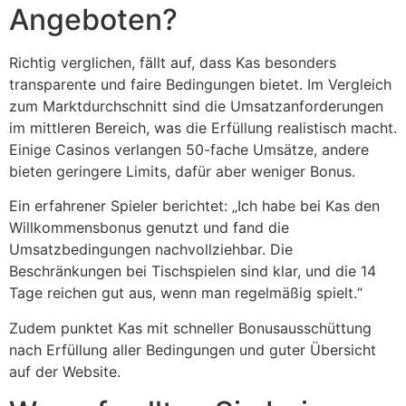
Angeboten?
Richtig verglichen, fällt auf, dass Kas besonders
transparente und faire Bedingungen bietet. Im Vergleich
zum Marktdurchschnitt sind die Umsatzanforderungen
im mittleren Bereich, was die Erfüllung realistisch macht.
Einige Casinos verlangen 50-fache Umsätze, andere
bieten geringere Limits, dafür aber weniger Bonus.
Ein erfahrener Spieler berichtet: „Ich habe bei Kas den
Willkommensbonus genutzt und fand die
Umsatzbedingungen nachvollziehbar. Die
Beschränkungen bei Tischspielen sind klar, und die 14
Tage reichen gut aus, wenn man regelmäßig spielt.“
Zudem punktet Kas mit schneller Bonusausschüttung
nach Erfüllung aller Bedingungen und guter Übersicht
auf der Website.