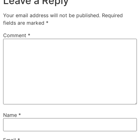
Leave a Reply
Your email address will not be published.
Required
fields are marked
*
Comment
*
Name
*