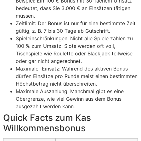
Beispiel: Ein 100 € Bonus mit 30-fachem Umsatz
bedeutet, dass Sie 3.000 € an Einsätzen tätigen
müssen.
Zeitlimit: Der Bonus ist nur für eine bestimmte Zeit
gültig, z. B. 7 bis 30 Tage ab Gutschrift.
Spieleinschränkungen: Nicht alle Spiele zählen zu
100 % zum Umsatz. Slots werden oft voll,
Tischspiele wie Roulette oder Blackjack teilweise
oder gar nicht angerechnet.
Maximaler Einsatz: Während des aktiven Bonus
dürfen Einsätze pro Runde meist einen bestimmten
Höchstbetrag nicht überschreiten.
Maximale Auszahlung: Manchmal gibt es eine
Obergrenze, wie viel Gewinn aus dem Bonus
ausgezahlt werden kann.
Quick Facts zum Kas
Willkommensbonus