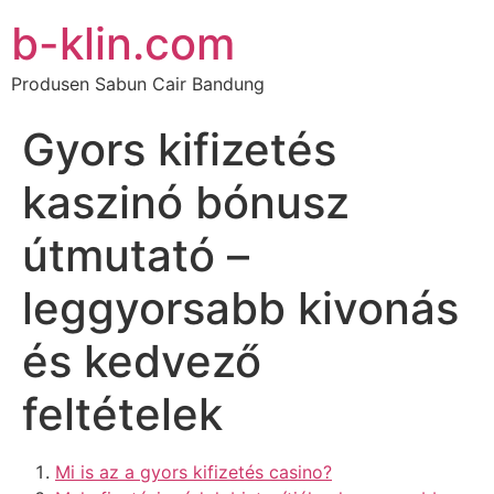
b-klin.com
Produsen Sabun Cair Bandung
Gyors kifizetés
kaszinó bónusz
útmutató –
leggyorsabb kivonás
és kedvező
feltételek
Mi is az a gyors kifizetés casino?