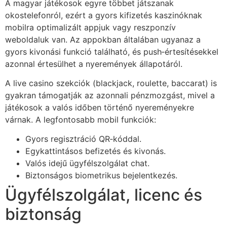
A magyar játékosok egyre többet játszanak
okostelefonról, ezért a gyors kifizetés kaszinóknak
mobilra optimalizált appjuk vagy reszponzív
weboldaluk van. Az appokban általában ugyanaz a
gyors kivonási funkció található, és push‑értesítésekkel
azonnal értesülhet a nyeremények állapotáról.
A live casino szekciók (blackjack, roulette, baccarat) is
gyakran támogatják az azonnali pénzmozgást, mivel a
játékosok a valós időben történő nyereményekre
várnak. A legfontosabb mobil funkciók:
Gyors regisztráció QR‑kóddal.
Egykattintásos befizetés és kivonás.
Valós idejű ügyfélszolgálat chat.
Biztonságos biometrikus bejelentkezés.
Ügyfélszolgálat, licenc és
biztonság