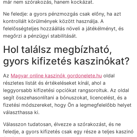
már nem szórakozás, hanem kockázat.
Ne feledje: a gyors pénzmozgás csak előny, ha azt
kontrollált körülmények között használja. A
felelősségteljes hozzáállás növeli a játékélményt, és
megőrzi a pénzügyi stabilitását.
Hol találsz megbízható,
gyors kifizetés kaszinókat?
Az
Magyar online kaszinók gordonelete.hu
oldal
részletes listát és értékeléseket kínál, ahol a
leggyorsabb kifizetési opciókat rangsoroltuk. Az oldal
segít összehasonlítani a bónuszokat, licencelést, és a
fizetési módszereket, hogy Ön a legmegfelelőbb helyet
választhassa ki.
Válasszon tudatosan, élvezze a szórakozást, és ne
feledje, a gyors kifizetés csak egy része a teljes kaszinó