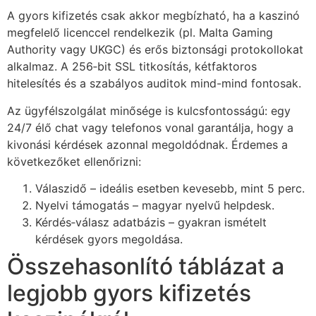
A gyors kifizetés csak akkor megbízható, ha a kaszinó
megfelelő licenccel rendelkezik (pl. Malta Gaming
Authority vagy UKGC) és erős biztonsági protokollokat
alkalmaz. A 256‑bit SSL titkosítás, kétfaktoros
hitelesítés és a szabályos auditok mind-mind fontosak.
Az ügyfélszolgálat minősége is kulcsfontosságú: egy
24/7 élő chat vagy telefonos vonal garantálja, hogy a
kivonási kérdések azonnal megoldódnak. Érdemes a
következőket ellenőrizni:
Válaszidő – ideális esetben kevesebb, mint 5 perc.
Nyelvi támogatás – magyar nyelvű helpdesk.
Kérdés‑válasz adatbázis – gyakran ismételt
kérdések gyors megoldása.
Összehasonlító táblázat a
legjobb gyors kifizetés