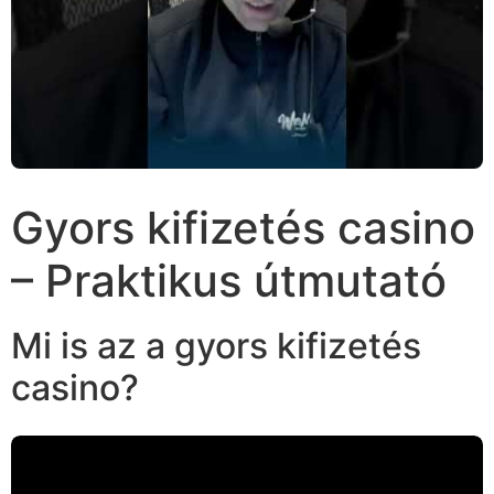
Gyors kifizetés casino
– Praktikus útmutató
Mi is az a gyors kifizetés
casino?