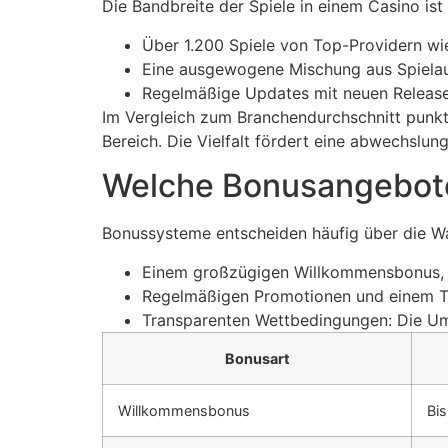
Die Bandbreite der Spiele in einem Casino ist 
Über 1.200 Spiele von Top-Providern wi
Eine ausgewogene Mischung aus Spielaut
Regelmäßige Updates mit neuen Release
Im Vergleich zum Branchendurchschnitt punkt
Bereich. Die Vielfalt fördert eine abwechslung
Welche Bonusangebote 
Bonussysteme entscheiden häufig über die Wa
Einem großzügigen Willkommensbonus, d
Regelmäßigen Promotionen und einem Tre
Transparenten Wettbedingungen: Die Um
Bonusart
Willkommensbonus
Bis