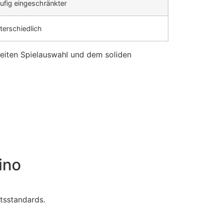
ufig eingeschränkter
terschiedlich
reiten Spielauswahl und dem soliden
ino
tsstandards.