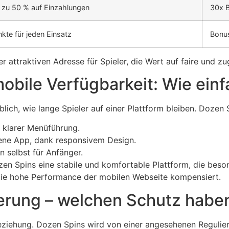
 zu 50 % auf Einzahlungen
30x 
kte für jeden Einsatz
Bonu
 attraktiven Adresse für Spieler, die Wert auf faire und zu
bile Verfügbarkeit: Wie einfa
lich, wie lange Spieler auf einer Plattform bleiben. Dozen S
 klarer Menüführung.
gene App, dank responsivem Design.
n selbst für Anfänger.
ozen Spins eine stabile und komfortable Plattform, die bes
 die hohe Performance der mobilen Webseite kompensiert.
ierung – welchen Schutz haben
Beziehung. Dozen Spins wird von einer angesehenen Regulier