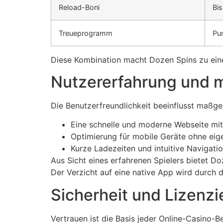
Reload-Boni
Bis
Treueprogramm
Pun
Diese Kombination macht Dozen Spins zu einer
Nutzererfahrung und mo
Die Benutzerfreundlichkeit beeinflusst maßgeb
Eine schnelle und moderne Webseite mit
Optimierung für mobile Geräte ohne ei
Kurze Ladezeiten und intuitive Navigatio
Aus Sicht eines erfahrenen Spielers bietet D
Der Verzicht auf eine native App wird durch
Sicherheit und Lizenz
Vertrauen ist die Basis jeder Online-Casino-