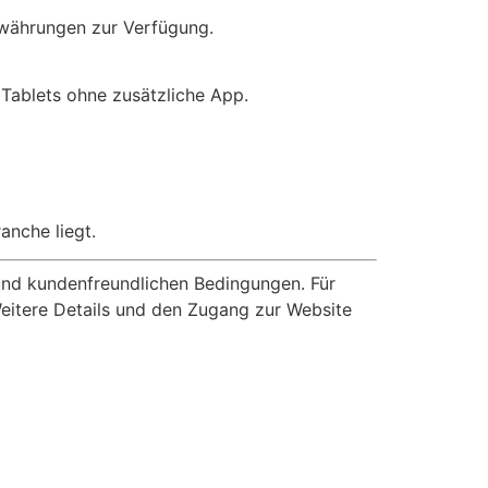
owährungen zur Verfügung.
 Tablets ohne zusätzliche App.
anche liegt.
 und kundenfreundlichen Bedingungen. Für
 Weitere Details und den Zugang zur Website