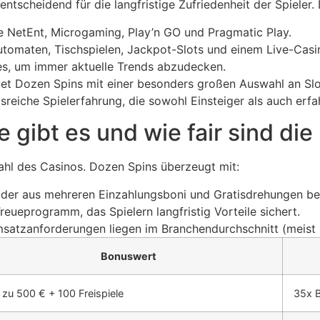
entscheidend für die langfristige Zufriedenheit der Spieler.
e NetEnt, Microgaming, Play’n GO und Pragmatic Play.
omaten, Tischspielen, Jackpot-Slots und einem Live-Casi
s, um immer aktuelle Trends abzudecken.
et Dozen Spins mit einer besonders großen Auswahl an Slo
sreiche Spielerfahrung, die sowohl Einsteiger als auch erfa
gibt es und wie fair sind di
hl des Casinos. Dozen Spins überzeugt mit:
er aus mehreren Einzahlungsboni und Gratisdrehungen be
ueprogramm, das Spielern langfristig Vorteile sichert.
satzanforderungen liegen im Branchendurchschnitt (meist
Bonuswert
 zu 500 € + 100 Freispiele
35x 