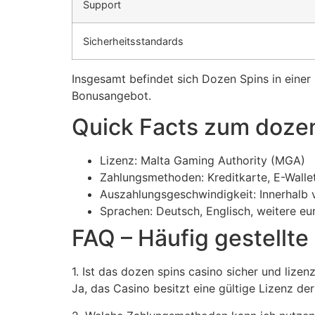
Support
Sicherheitsstandards
Insgesamt befindet sich Dozen Spins in einer
Bonusangebot.
Quick Facts zum dozen
Lizenz: Malta Gaming Authority (MGA)
Zahlungsmethoden: Kreditkarte, E-Wall
Auszahlungsgeschwindigkeit: Innerhalb
Sprachen: Deutsch, Englisch, weitere e
FAQ – Häufig gestellt
1. Ist das dozen spins casino sicher und lizenz
Ja, das Casino besitzt eine gültige Lizenz d