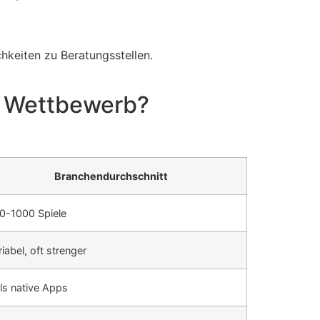
keiten zu Beratungsstellen.
m Wettbewerb?
Branchendurchschnitt
0-1000 Spiele
riabel, oft strenger
ils native Apps