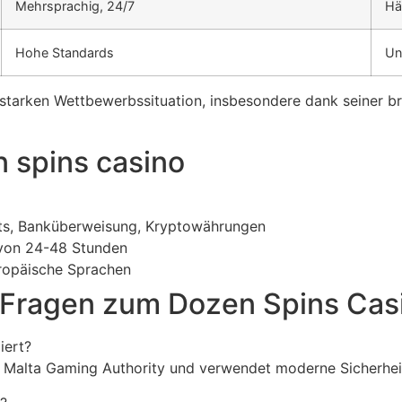
Mehrsprachig, 24/7
Hä
Hohe Standards
Un
 starken Wettbewerbssituation, insbesondere dank seiner b
 spins casino
ets, Banküberweisung, Kryptowährungen
 von 24-48 Stunden
uropäische Sprachen
e Fragen zum Dozen Spins Cas
iert?
er Malta Gaming Authority und verwendet moderne Sicherhei