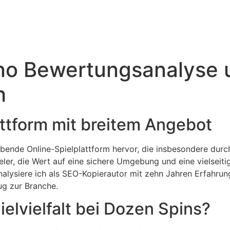
no Bewertungsanalyse 
h
ttform mit breitem Angebot
rebende Online-Spielplattform hervor, die insbesondere dur
eler, die Wert auf eine sichere Umgebung und eine vielseiti
 analysiere ich als SEO-Kopierautor mit zehn Jahren Erfahr
ug zur Branche.
ielvielfalt bei Dozen Spins?