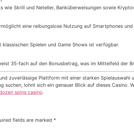
?
ts wie Skrill und Neteller, Banküberweisungen sowie Krypt
ermöglicht eine reibungslose Nutzung auf Smartphones und
t klassischen Spielen und Game Shows ist verfügbar.
ist 35-fach auf den Bonusbetrag, was im Mittelfeld der Br
und zuverlässige Plattform mit einer starken Spielauswahl
ng suchen, lohnt sich ein genauer Blick auf dieses Casino.
dozen spins casino
.
uired fields are marked
*