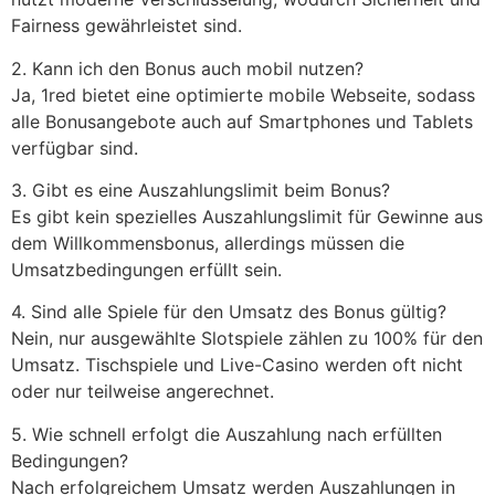
Fairness gewährleistet sind.
2. Kann ich den Bonus auch mobil nutzen?
Ja, 1red bietet eine optimierte mobile Webseite, sodass
alle Bonusangebote auch auf Smartphones und Tablets
verfügbar sind.
3. Gibt es eine Auszahlungslimit beim Bonus?
Es gibt kein spezielles Auszahlungslimit für Gewinne aus
dem Willkommensbonus, allerdings müssen die
Umsatzbedingungen erfüllt sein.
4. Sind alle Spiele für den Umsatz des Bonus gültig?
Nein, nur ausgewählte Slotspiele zählen zu 100% für den
Umsatz. Tischspiele und Live-Casino werden oft nicht
oder nur teilweise angerechnet.
5. Wie schnell erfolgt die Auszahlung nach erfüllten
Bedingungen?
Nach erfolgreichem Umsatz werden Auszahlungen in