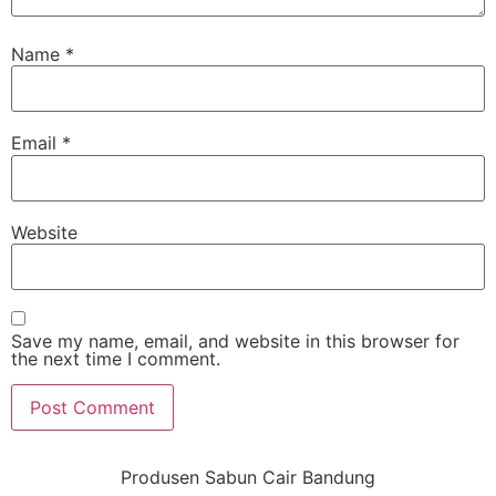
Name
*
Email
*
Website
Save my name, email, and website in this browser for
the next time I comment.
Produsen Sabun Cair Bandung