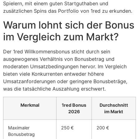
Spielern, mit einem guten Startguthaben und
zusätzlichen Spins das Portfolio von 1red zu erkunden.
Warum lohnt sich der Bonus
im Vergleich zum Markt?
Der 1red Willkommensbonus sticht durch sein
ausgewogenes Verhältnis von Bonusbetrag und
moderaten Umsatzbedingungen hervor. Im Vergleich
bieten viele Konkurrenten entweder höhere
Umsatzanforderungen oder geringere Bonusbeträge,
was die tatsächliche Auszahlung erschwert.
Merkmal
1red Bonus
Durchschnitt
2026
im Markt
Maximaler
250 €
200 €
Bonusbetrag