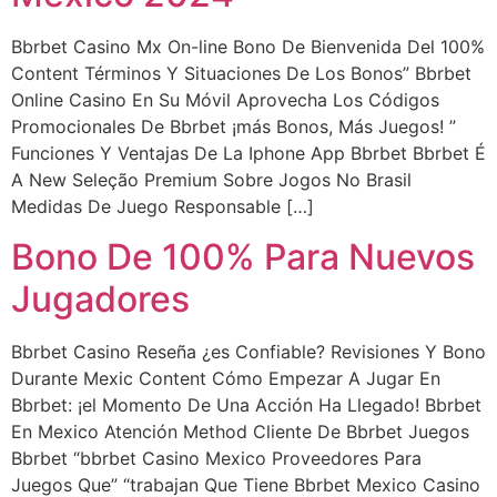
Bbrbet Casino Mx On-line Bono De Bienvenida Del 100%
Content Términos Y Situaciones De Los Bonos” Bbrbet
Online Casino En Su Móvil Aprovecha Los Códigos
Promocionales De Bbrbet ¡más Bonos, Más Juegos! ”
Funciones Y Ventajas De La Iphone App Bbrbet Bbrbet É
A New Seleção Premium Sobre Jogos No Brasil
Medidas De Juego Responsable […]
Bono De 100% Para Nuevos
Jugadores
Bbrbet Casino Reseña ¿es Confiable? Revisiones Y Bono
Durante Mexic Content Cómo Empezar A Jugar En
Bbrbet: ¡el Momento De Una Acción Ha Llegado! Bbrbet
En Mexico Atención Method Cliente De Bbrbet Juegos
Bbrbet “bbrbet Casino Mexico Proveedores Para
Juegos Que” “trabajan Que Tiene Bbrbet Mexico Casino