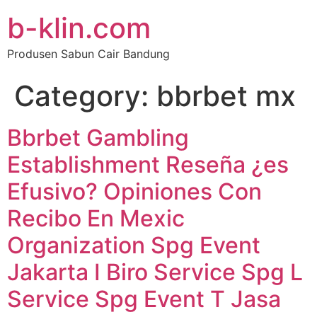
b-klin.com
Produsen Sabun Cair Bandung
Category:
bbrbet mx
Bbrbet Gambling
Establishment Reseña ¿es
Efusivo? Opiniones Con
Recibo En Mexic
Organization Spg Event
Jakarta I Biro Service Spg L
Service Spg Event T Jasa