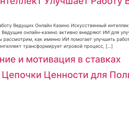
нтеллект Улучшает Работу
аботу Ведущих Онлайн Казино Искусственный интеллек
. Ведущие онлайн-казино активно внедряют ИИ для улу
ы рассмотрим, как именно ИИ помогает улучшить рабо
нтеллект трансформирует игровой процесс, […]
ние и мотивация в ставках
е Цепочки Ценности для Пол
e Casino
Bison casino
Chicken Road
Chicken road polska
Chi