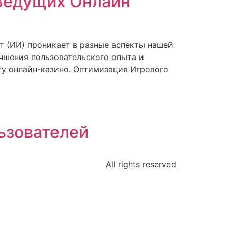
 Ведущих Онлайн
т (ИИ) проникает в разные аспекты нашей
чшения пользовательского опыта и
ту онлайн-казино. Оптимизация Игрового
ьзователей
All rights reserved
cken road spela
ice casino
quickwin casino erfahrungen
Ice 