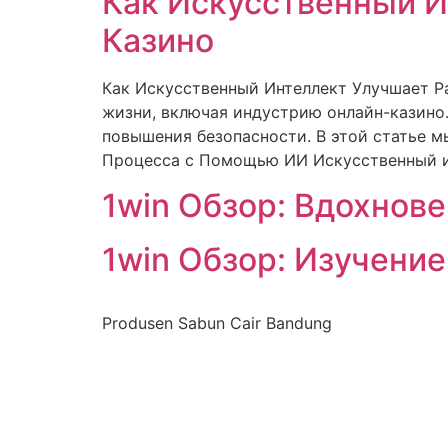
Как Искусственный И
Казино
Как Искусственный Интеллект Улучшает Р
жизни, включая индустрию онлайн-казино
повышения безопасности. В этой статье м
Процесса с Помощью ИИ Искусственный и
1win Обзор: Вдохнове
1win Обзор: Изучени
Produsen Sabun Cair Bandung
acklink
Pinco Kazino
quickwin online casino
Lemon Casino
Ic